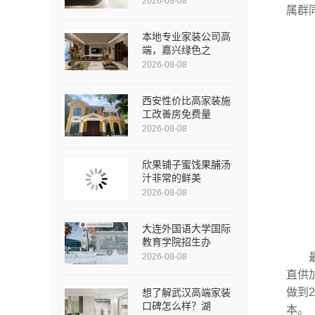
2026-08-08
属群
本地专业家装公司高
端，嘉兴绿色之
2026-08-08
西安性价比高家装施
工改善房免费量
2026-08-08
欣果铺子蜜饯果脯汤
汁非常的鲜美
2026-08-08
大连外国语大学国际
教育学院招生办
2026-08-08
直供
做到
想了解武汉高端家装
口碑怎么样？湖
本。