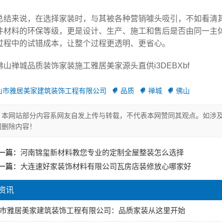
总结来说，在选择家装时，与其被各种营销噱头吸引，不如看清
件材料的环保等级，更是设计、生产、施工和售后是否由同一主
过程中的试错成本，让整个过程更透明、更省心。
佛山禅城品质装饰家装施工雅居美家源头直供i3DEBXbf
山市雅居美家建筑装饰工程有限公司
品质
禅城
佛山
本网站部分内容系网友自发上传与转载，不代表本网赞同其观点。如涉及
间删除内容！
一篇：
河南锦玺新材料教您专业的定制全屋整装怎么选择
一篇：
大连速好家装饰材料有限公司瓦房店装修放心哪家好
资讯
市雅居美家建筑装饰工程有限公司：品质家装从这里开始