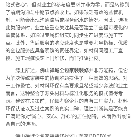
站式省心”，但对业主的参与度要求并非为零，而是转移到
了前期沟通与中期节点验收上。如果缺乏有效的监管机
制，可能会出现沟通滞后或服务缩水的情况。因此，选择
此类服务时，业主应重点关注其是否建立了全程可视化的
监管体系，如通过专属群组实时同步生产进度与施工节
点。此外，售后服务的响应速度也是重要考量指标，优质
的全包服务应具备明确的责任界定，如材料问题工厂直
换、施工瑕疵快速上门维修，而非推诿扯皮。
综上所述，
佛山禅城全包家装装修
并非万能药，但它
为解决传统家装中的协调难题提供了一种高效的思路。对
于工作繁忙、对材料环保有高要求且希望减少奔波的业主
而言，这种整合了源头材料与标准化服务的模式值得考
虑。建议在决策前，仔细考察企业的自有工厂实力、材料
环保认证以及过往案例的真实口碑，理性判断其是否能真
正满足你对“省心、安心、舒心”的居住期待，从而做出最适
合自己的选择。
佛山禅城全包家装装修找雅居美家i3DEBXbf